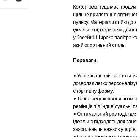
Кожен ремінець має продум
щільне прилягання оптичног
пульсу. Матеріали стійкі до 
ідеально підходить як для к
у басейні. Широка палітра к
який спортивний стиль.
Переваги:
• Універсальний та стильний
дозволяє легко персоналізув
спортивну форму.
• Точне регулювання розміру
ремінців під індивідуальні п
• Оптимальний розподіл для 
ідеально підходять для заня
захоплень чи важких упорів
• Спеціалізоване використ