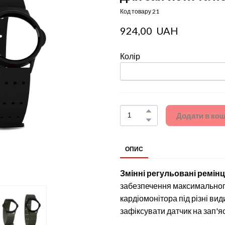
Код товару 21
924,00  UAH
Колір
Додати в ко
ОПИС
Змінні регульовані ремін
забезпечення максимального
кардіомонітора під різні ви
зафіксувати датчик на зап'яс