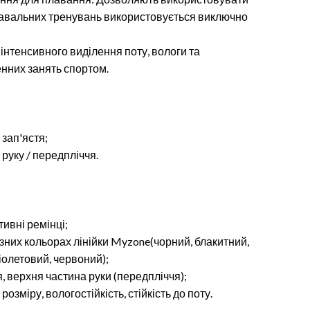
плавальних тренувань використовується виключно
.
о інтенсивного виділення поту, вологи та
енних занять спортом.
 зап'ястя;
руку / передпліччя.
тивні ремінці;
різних кольорах лінійки Myzone(чорний, блакитний,
фіолетовий, червоний);
я, верхня частина руки (передпліччя);
озміру, вологостійкість, стійкість до поту.