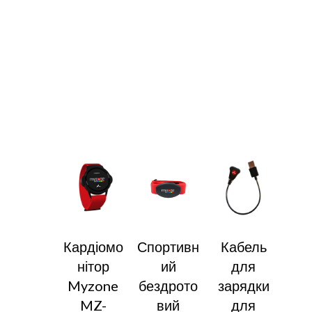
Кардіомо
Спортивн
Кабель
нітор
ий
для
Myzone
бездрото
зарядки
MZ-
вий
для