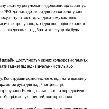
ану систему регулювання довжини, що гарантує
о PPG-датчика до шкіри для точного зчитування
зносу, поту та вологи, завдяки чому комплект
ласичних тренувань, так і для повноцінних занять
ольорів дозволяє підібрати аксесуар під будь-
 дизайн: Доступність у різних кольорових гаммах
ати гаджет під індивідуальний стиль або
: Конструкція дозволяє легко підігнати довжину
араметри руки для надійної фіксації.
тренувань: Ремінці на зап'ястя та передпліччя
ть без різких рухів кистей, повторюваних
.
ання для плавання: Дозволяють використовувати