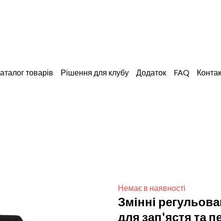
аталог товарів
Рішення для клубу
Додаток
Конта
FAQ
Немає в наявності
Змінні регульова
для зап'ястя та 