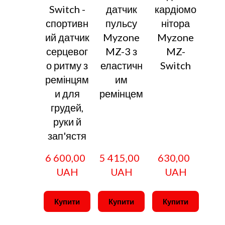
Switch -
датчик
кардіомо
спортивн
пульсу
нітора
ий датчик
Myzone
Myzone
серцевог
MZ-3 з
MZ-
о ритму з
еластичн
Switch
ремінцям
им
и для
ремінцем
грудей,
руки й
зап'ястя
6 600,00  
5 415,00  
630,00  
UAH
UAH
UAH
Купити
Купити
Купити